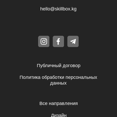
Психология
Другое
ОсОО «Софтскилз» КР, ИНН 02304202110222
Кыргызская Республика, г. Бишкек, ул.
Токтогула, д.125/1, бизнес-центр
Авангард , пом. 507
Регистрационный номер 197076-3300-
ООО, ОКПО 30967194
Бесплатные мини-курсы, гайды
и скидки на обучение с наставником! Всё
это тут — подписывайся!