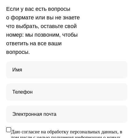
ОКПО 30967194
Если у вас есть вопросы
Бесплатные мини-курсы, гайды и скидки
о формате или вы не знаете
на обучение
что выбрать, оставьте свой
с наставником! Всё это тут —
подписывайся!
номер: мы позвоним, чтобы
Общее образование
ответить на все ваши
вопросы.
+996 999 900 540
Контактный центр
hello@skillbox.kg
Даю согласие на обработку персональных данных, в
Публичный договор
том числе с целью получения информации о новых