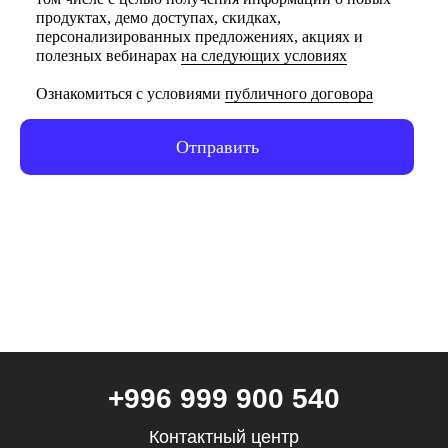
продуктах, демо доступах, скидках,
Политика обработки персональных
данных
персонализированных предложениях, акциях и
полезных вебинарах
на следующих условиях
Все направления
Ознакомиться с условиями
публичного договора
Дизайн
Отправить
Маркетинг
Финансы
Школа дронов
Кино и музыка
Программирование
Аналитика
Управление
Игры
Хобби и увлечения
Маркетплейсы