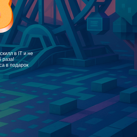
килл в IT и не
 раза!
са в подарок